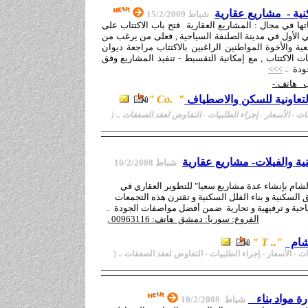
ية - مشاريع عقارية
شباط 1
5/2/2009
تها في مجال :
المشاريع العقارية
فتح باب الاكتتاب على
الأول في مدينة الصلنفة السياحية , فعلى من يرغب من
ية والأخوة المواطنين الراغبين بالاكتتاب مراجعة ديوان
ت الاكتتاب , مع إمكانية التقسيط - تنفيذ المشاريع وفق
دة ..
>>>
ب
هاتف:-
لتعاونية للسكن والاصطياف
"
.Co
"
ت - الأسعار
-
إجراء الطلبيات - التفاوض لعقد الصفقات ..
(
ية والفيلات- مشاريع عقارية
شباط 10
/2/2008
شام بإنشاء عدة مشاريع سعيا" للتطوير العقاري في
السكنية و بناء الفلل السكنية و تقترن هذه التجمعات
حية و ترفيهية و تجارية ضمن أفضل مواصفات الجودة ..
الفروع: سوريا: دمشق هاتف: 00963116 ,
شام
".
.
T
"
ت - الأسعار
-
إجراء الطلبيات - التفاوض لعقد الصفقات ..
(
ارة مواد بناء
شباط 10
/2/2008