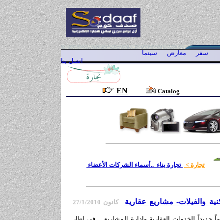
سفر
معارض
سينما
اتصل بنا
EN
Catalog
تجارة
>
تجارة بناء ..أسماء الشركات الأعضاء
ية والفيلات- مشاريع عقارية
كانون
7/1/2010
2
ً جديداً للخدمات العقارية
وإدارة المشاريع
, في إطار