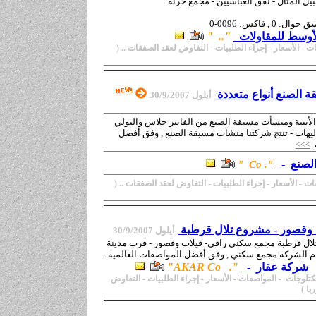
ل المثال - نفق العباسيين - مجمع حرنه
 , فاكس: 0096-0
أوسط للمقاولات
".
.
"
ت - الأسعار
-
إجراء الطلبيات - التفاوض لعقد الصفقات ..
(
 الصنع أنواع متعددة
أيلول
30/9/2007
لأبنية ومنشأت مسبقة الصنع من الفايبر جلاس والبولي
ليهات - تنتج شركتنا منشآت مسبقة الصنع , وفق أفضل
.
>>>
الصنع -
". Co "
ت - الأسعار
-
إجراء الطلبيات - التفاوض لعقد الصفقات ..
(
وقصور - مشروع تلال قرطبة
أيلول
30/9/2007
ل قرطبة مجمع سكني راقي- فيلات وقصور - قرب مدينة
 الشركة مجمع سكني , وفق أفضل المواصفات العالمية.
شركة عقار -
".
AKAR Co
"
لمواصفات - الأسعار
-
إجراء الطلبيات - التفاوض
يا )