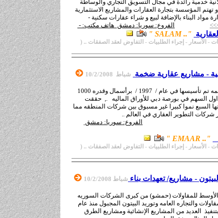
ية خدمية رائدة في مجال التسويق التجاري والوساطة
. و تهتم المؤسسة بتجارة العقارات والمشاريع الاستثمارية
ارة مواد البناء بالإضافة لبيع و شراء عقارات سكنية -
>>
الفروع: سوريا: دمشق هاتف مكتب: -
عقارية
".
.
SALAM
"
ت - الأسعار
-
إجراء الطلبيات - التفاوض لعقد الصفقات ..
(
ية - مشاريع عقارية ضخمة
شباط 10
/2/2008
أعمار شركة مساهمه تم تأسيسها في عام / 1997 / برأسمال وقدره 1000
اول السهم في بورصة دبي للأوراق الماليه ., حققت
ها السبع نموا كبيرا غير مسبوق بين شركات المنطقه مما
 شركات التطوير العقاري في العالم ..
الفروع: سوريا: دمشق
ت
".
.
EMAAR
"
ت - الأسعار
-
إجراء الطلبيات - التفاوض لعقد الصفقات ..
(
 البيتون - مشاريع/ تعهدات بناء
شباط 10
/2/2008
أوسط للمقاولات (حمشو) من كبرى الشركات السوريه
قاولات والتجاره العامه وتوريد البيتون المجبول منذ عام
قمنا بتنفيذ العديد من المشاريع الإنشائية ومشاريع الطرق