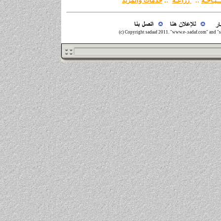
ـيـاحـة
..
زراعـة
..
خدمات والمز
يد
(c) Copyright sadaaf 20
11
. "www.e-.sadaf.com" and "s