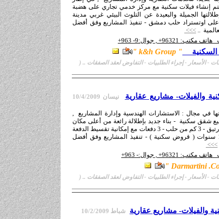
يتم إنشاء فيلات سكنية مع مركز خدمي تجاري على هضبة
طلالتها الجميلة والبعيدة عن التلوث البيئي غربي مدينة
لى اوتستراد حلب دمشق - تنفيذ المشاريع وفق أفضل
لمية ..
>>>
هاتف
مكتب
: 96
1
32
+
, جوال:
9
- 963
+
 السكنية
"
k&h Group
"
ت - الأسعار
-
إجراء الطلبيات - التفاوض لعقد الصفقات ..
(
ية والفيلات- مشاريع عقارية
نيسان 10
/2009
4
/
ها في مجال :
الا
ستشارات الهندسية وإدارة المشاريع
,
يع شقق سكنية - بناء جديد بإطلالة رائعة من أعلى مكان
في منطقة معارة الارتيق - 3 كم من حلب - 3 دفعات مع إمكانية تقسيط الدفعة
الثالثة على 5 أو 10 سنوات ( قروض سكنية ) - تنفيذ المشاريع وفق أفضل
>>>
هاتف
مكتب
: 96
1
32
+
, جوال:- 963
+
"
Darmartini .C
ت - الأسعار
-
إجراء الطلبيات - التفاوض لعقد الصفقات ..
(
ية والفيلات- مشاريع عقارية
شباط 10
/2/2009