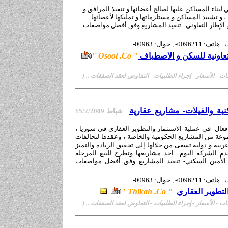
لبناء المساكن عليها لصالح أعضائها و تنفيذ المرافق و
، و تشييد المساكن و مستلزماتها و تمليكها لأعضائها
الإطار التعاوني تنفيذ المشاريع وفق أفضل مواصفات
ب
هاتف: 0096
11
2
-
, جوال: 00963
-
عاونية للسكن و الاصطياف
"
Osool .Co
"
ت - الأسعار
-
إجراء الطلبيات - التفاوض لعقد الصفقات ..
(
ية والفيلات- مشاريع عقارية
شباط 1
5/2/2009
عال في عملية الاستثمار والتطوير العقاري في سوريا ،
عة من المشاريع الحكومية والخاصة ، وعقدها لتحالفات
ربية و دولية تسعى من خلالها إلى تحقيق الريادة والتميز
قدم الشركة اليوم احد مشاريعها وتطرح للبيع المرحلة
الأمين السكني- تنفيذ المشاريع وفق أفضل مواصفات
ب
هاتف: 0096
11
2
-
, جوال: 00963
-
التطوير العقاري
" Thikah
.Co
"
ت - الأسعار
-
إجراء الطلبيات - التفاوض لعقد الصفقات ..
(