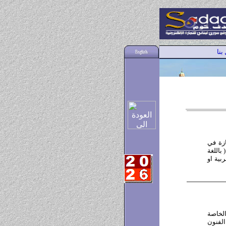
بنا
زة في
 باللغة
ربية او
الخاصة
الفنون