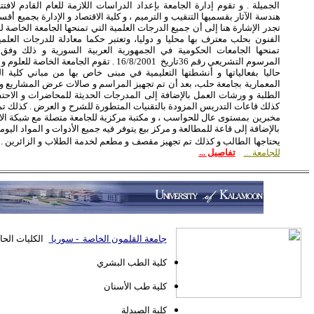
الجميلة . و تقوم إدارة الجامعة بإعداد الدراسات اللازمة للعام القادم لافتتا
هندسة الآثار بقسميها التنقيب و الترميم ، و كلية الاقتصاد و الإدارة بجميع أقسا
تجدر الإشارة هنا إلى أن جميع الدرجات العلمية التي تمنحها الجامعة الخاصة لل
الفنون بحلب معترف بها محليا و دوليا، وتعتبر حكما معادلة للدرجات العلمي
تمنحها الجامعات الحكومية في الجمهورية العربية السورية و ذلك وفق 
المرسوم التشريعي رقم 36تاريخ 16/8/2001 . تقوم الجامعة الخاصة ل
حاليا بفعالياتها و أنشطتها التعليمية في مبنى خاص بها من مباني كلية ا
المعمارية بجامعة حلب، بعد أن تم تجهيز المراسم و صالات عرض المشاريع و
الطلبة و ورشات العمل بالإضافة إلى المدرجات الحديثة للمحاضرات و الاحتف
كذلك قاعات التدريس المزودة بالتقنيات المتطورة للشرح و العرض . كذلك تم
مخبرين بمستوى عال للحواسب ، و مكتبة مركزية للجامعة متصلة مع شبكة الا
بالإضافة إلى قاعة للمطالعة و مركز بيع يتوفر فيه جميع الأدوات و المواد اليوم
يحتاجها الطالب و كذلك تم تجهيز مقصف و مطعم لخدمة الطلاب و الزائرين .
للجامعة ...
تفاصيل ...
جامعة القلمون الخاصة
- سوريا
الكليات الحا
كلية الطب البشري
كلية طب الأسنان
كلية الصيدلة