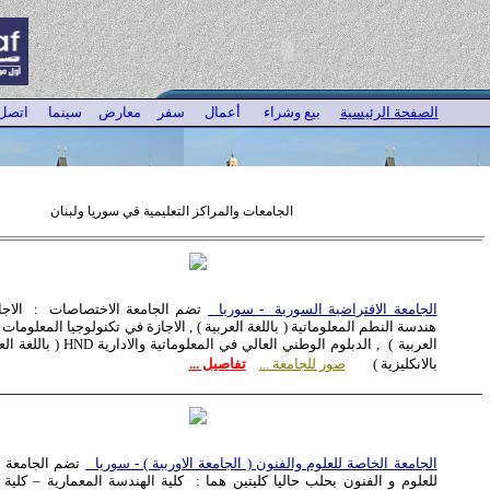
الصفحة الرئيسية
بيع وشراء
أعمال
سفر
معارض
سينما
اتصل 
الجامعات والمراكز التعليمية قي سوريا ولبنان
الجامعة الافتراضية السورية
- سوريا
تضم الجامعة الاختصاصات : الاجا
هندسة النطم المعلوماتية ( باللغة العربية ) , الاجازة في تكنولوجيا المعلومات (
العربية ) , الدبلوم الوطني العالي في المعلوماتية والادارية
HND
( باللغة الع
بالانكليزية )
صور للجامعة ...
تفاصيل ...
الجامعة الخاصة للعلوم والفنون
( الجامعة الاوربية ) - سوريا
تضم الجامعة 
للعلوم و الفنون بحلب حاليا كليتين هما : كلية الهندسة المعمارية – كلية 