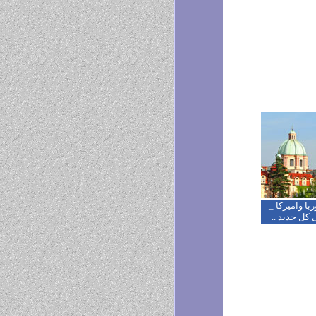
ا واميركا _
 كل جديد ..