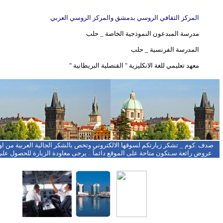
المركز الثقافي الروسي بدمشق والمركز الروسي العربي
مدرسة المبدعون النموذجية الخاصة _ حلب
المدرسة الفرنسية _ حلب
معهد تعليمي للغة الانكليزية " القنصلية البريطانية "
صدف .كوم _ تشكر زيارتكم لسوقها الالكتروني وتخص بالشكر الجالية العربية من اورب
عروض رائعة سـتكون متاحة على الموقع دائماً .. يرجى معاودة الزيارة للحصول على