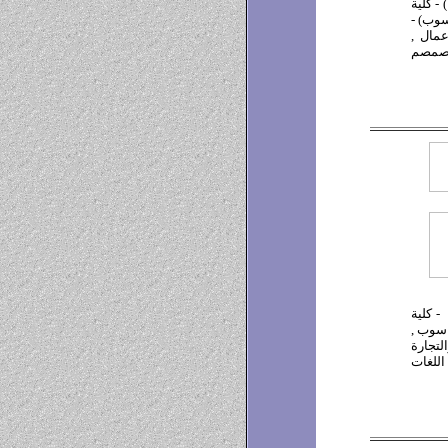
 - كلية
سوب) -
عمال ,
التصمصم
- كلية
اسوب ,
التجارة
 اللغات